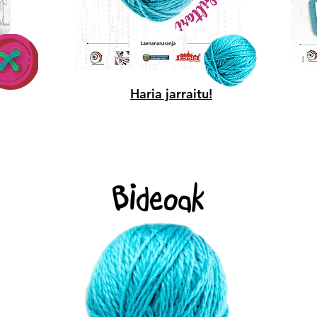
Haria jarraitu!
Bideoak