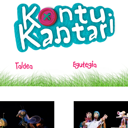
Egutegia
Taldea